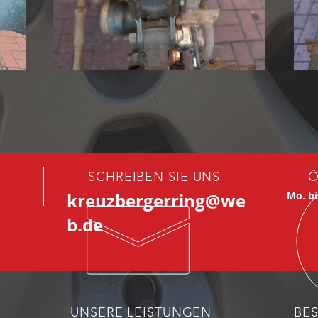
SCHREIBEN SIE UNS
Ö
kreuzbergerring@we
Mo. bi
b.de
UNSERE LEISTUNGEN
BE