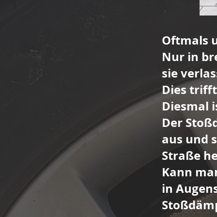
Oftmals u
Nur in br
sie verla
Dies triff
Diesmal i
Der Stoßd
aus und s
Straße he
Kann man
in Augens
Stoßdämp