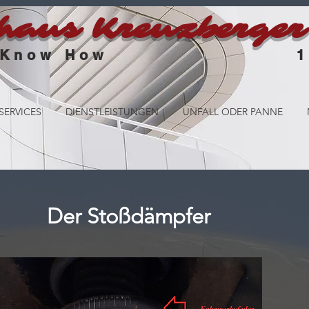
haus Kreuzberger
 Know How
1a Auto
SERVICES
DIENSTLEISTUNGEN
UNFALL ODER PANNE
Der Stoßdämpfer