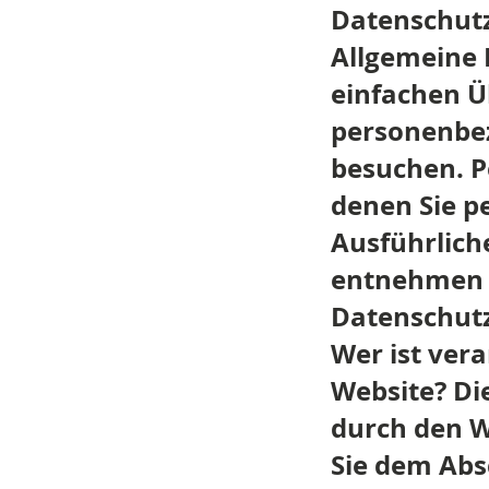
Datenschutz
Allgemeine 
einfachen Ü
personenbez
besuchen. P
denen Sie p
Ausführlic
entnehmen S
Datenschutz
Wer ist vera
Website? Di
durch den W
Sie dem Absc