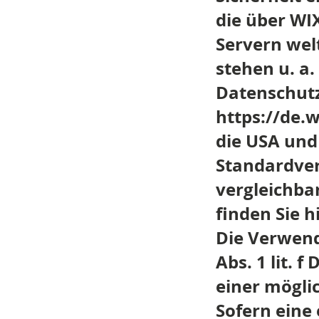
die über WI
Servern wel
stehen u. a.
Datenschutz
https://de.
die USA und 
Standardver
vergleichba
finden Sie h
Die Verwend
Abs. 1 lit. 
einer mögli
Sofern eine