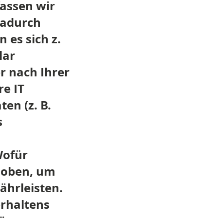
assen wir
dadurch
 es sich z.
lar
r nach Ihrer
re IT
en (z. B.
s
Wofür
rhoben, um
ährleisten.
rhaltens