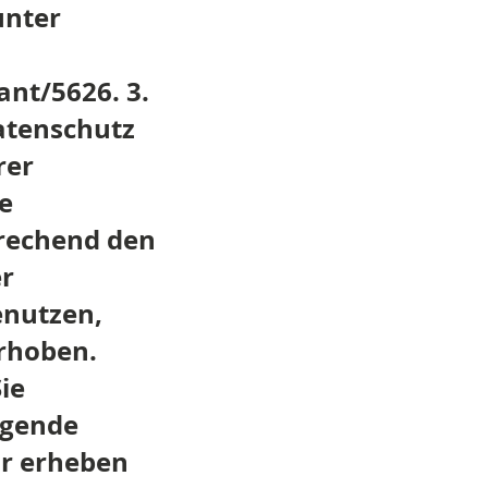
unter
ant/5626.
3.
atenschutz
rer
e
rechend den
er
enutzen,
rhoben.
ie
egende
ir erheben