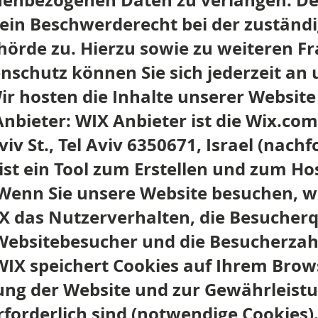
nenbezogenen Daten zu verlangen. De
 ein Beschwerderecht bei der zuständ
hörde zu. Hierzu sowie zu weiteren F
schutz können Sie sich jederzeit an
ir hosten die Inhalte unserer Website
bieter: WIX Anbieter ist die Wix.com 
iv St., Tel Aviv 6350671, Israel (nach
 ist ein Tool zum Erstellen und zum H
Wenn Sie unsere Website besuchen, w
IX das Nutzerverhalten, die Besucherq
Websitebesucher und die Besucherzah
WIX speichert Cookies auf Ihrem Brows
lung der Website und zur Gewährleist
rforderlich sind (notwendige Cookies)