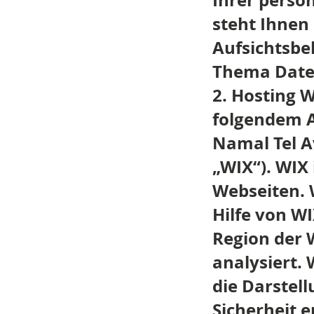
Ihrer perso
steht Ihnen
Aufsichtsbe
Thema Daten
2. Hosting W
folgendem An
Namal Tel Av
„WIX“). WIX
Webseiten. 
Hilfe von W
Region der 
analysiert. 
die Darstel
Sicherheit e