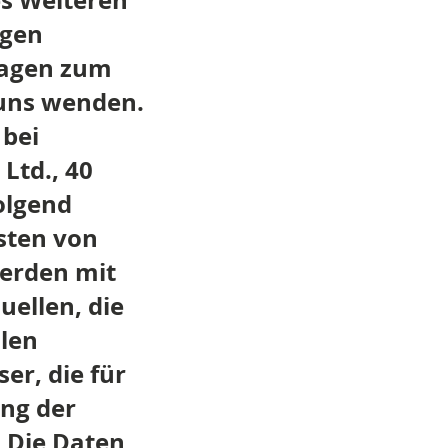
s Weiteren
igen
ragen zum
 uns wenden.
 bei
Ltd., 40
folgend
osten von
erden mit
uellen, die
len
er, die für
ung der
. Die Daten,