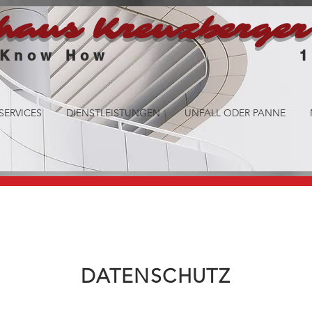
haus Kreuzberger
 Know How
1a Auto
SERVICES
DIENSTLEISTUNGEN
UNFALL ODER PANNE
DATENSCHUTZ