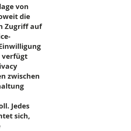
dlage von
oweit die
 Zugriff auf
ce-
Einwilligung
 verfügt
ivacy
en zwischen
haltung
ll. Jedes
tet sich,
e