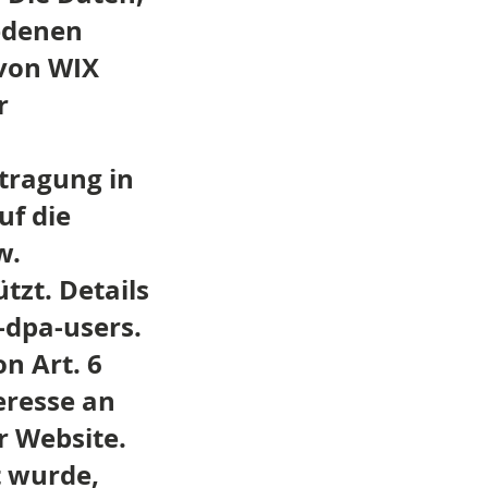
iedenen
 von WIX
r
tragung in
uf die
w.
tzt. Details
-dpa-users.
n Art. 6
teresse an
r Website.
t wurde,