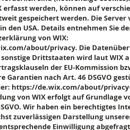
X erfasst werden, können auf versch
tweit gespeichert werden. Die Server
 in den USA. Details entnehmen Sie de
erklärung von WIX:
wix.com/about/privacy.
Die Datenüber
sonstige Drittstaaten wird laut WIX a
tragsklauseln der EU-Kommission bz
re Garantien nach Art. 46 DSGVO gestü
ier:
https://de.wix.com/about/privacy
ung von WIX erfolgt auf Grundlage vo
f DSGVO. Wir haben ein berechtigtes In
chst zuverlässigen Darstellung unsere
 entsprechende Einwilligung abgefrag