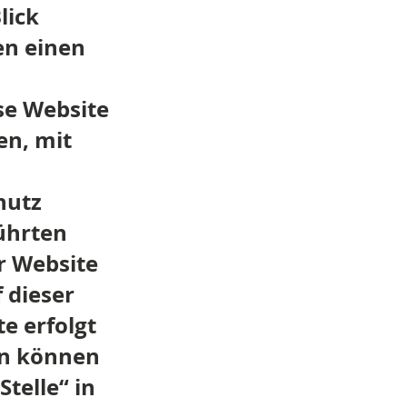
lick
en einen
se Website
en, mit
.
hutz
ührten
r Website
 dieser
e erfolgt
en können
telle“ in