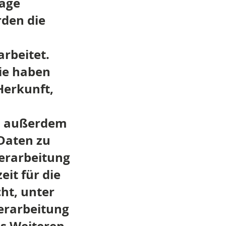
räge
den die
rbeitet.
Sie haben
Herkunft,
en außerdem
 Daten zu
verarbeitung
eit für die
ht, unter
erarbeitung